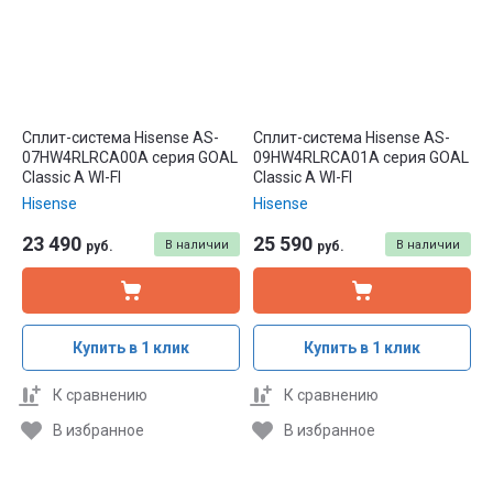
Сплит-система Hisense AS-
Сплит-система Hisense AS-
07HW4RLRCA00A серия GOAL
09HW4RLRCA01A серия GOAL
Classic A WI-FI
Classic A WI-FI
Hisense
Hisense
23 490
25 590
В наличии
В наличии
руб.
руб.
Купить в 1 клик
Купить в 1 клик
К сравнению
К сравнению
В избранное
В избранное