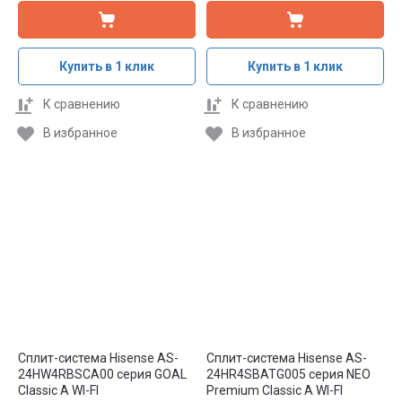
Купить в 1 клик
Купить в 1 клик
К сравнению
К сравнению
В избранное
В избранное
Сплит-система Hisense AS-
Сплит-система Hisense AS-
24HW4RBSCA00 серия GOAL
24HR4SBATG005 серия NEO
Classic A WI-FI
Premium Classic A WI-FI