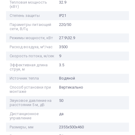
Тепловая мощность
32.9
(кВт)
Степень защиты
IP21
Параметры питающей
220/50
сети, В/Гц
Режимы мощности, кВт
27.9\32.9
Расход воздуха, м³/час
3500
Скорость потока, м/сек
9
Эффективная длина
3.5
струи, м
Источник тепла
Водяной
Способ установки при
Вертикально
монтаже
Звуковое давление на
50
расстоянии 5 м, дБ
Дистанционное
да
управление
Размеры, мм
2355x500x460