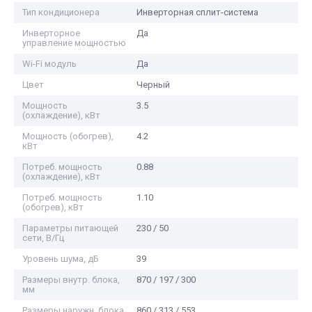
Тип кондиционера
Инверторная сплит-система
Инверторное
Да
управление мощностью
Wi-Fi модуль
Да
Цвет
Черный
Мощность
3.5
(охлаждение), кВт
Мощность (обогрев),
4.2
кВт
Потреб. мощность
0.88
(охлаждение), кВт
Потреб. мощность
1.10
(обогрев), кВт
Параметры питающей
230 / 50
сети, В/Гц
Уровень шума, дБ
39
Размеры внутр. блока,
870 / 197 / 300
мм
Размеры наружн. блока,
860 / 313 / 553