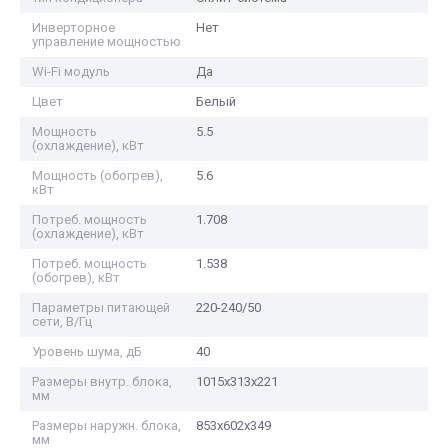
Инверторное
Нет
управление мощностью
Wi-Fi модуль
Да
Цвет
Белый
Мощность
5.5
(охлаждение), кВт
Мощность (обогрев),
5.6
кВт
Потреб. мощность
1.708
(охлаждение), кВт
Потреб. мощность
1.538
(обогрев), кВт
Параметры питающей
220-240/50
сети, В/Гц
Уровень шума, дБ
40
Размеры внутр. блока,
1015x313x221
мм
Размеры наружн. блока,
853x602x349
мм