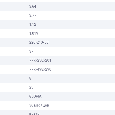
3.64
3.77
1.12
1.019
220-240/50
37
777x250x201
777x498x290
8
25
GLORIA
36 месяцев
Китай