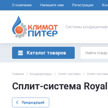
О компании
Напишите нам
Регистрация
Ко
Системы кондиционир
Каталог товаров
Главная
/
Кондиционеры
/
Сплит-системы
/
Cплит-система
Cплит-система Roya
Предыдущий