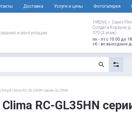
нтакты
Доставка
Услуги и цены
Фотогалерея
198260, г. Санкт-Пет
Солдата Корзуна, д. 
ования и вентиляции
370 (3 этаж)
пн - пт с 10:00 до 1
сб - вс выходные д
 Royal Clima RC-GL35HN серии GLORIA
l Clima RC-GL35HN сери